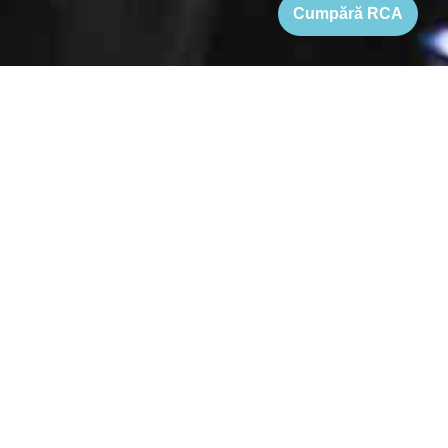
Cumpără RCA
Home
›
Pret RCA Suzuki Splash
See FAQs
Quick Answers
Pret RCA Suzuki Splash
Pretul pentru o asigurare RCA Suzuki Splash variaza intre 673
si 3819 Lei. Desi pretul de referinta pentru RCA Suzuki Splash
este 1122-3819 Lei (in functie de varsta, KW, si localitate),
exista companii de asigurari, care ofera un pret cu
aproximativ 40% mai mic fata de pretul de referinta, soferilor
fara accidente, in functie de clasa bonus-malus.