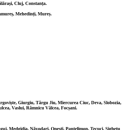
lărași, Cluj, Constanța.
ramureș, Mehedinți, Mureș.
ârgoviște, Giurgiu, Târgu Jiu, Miercurea Ciuc, Deva, Slobozia,
ulcea, Vaslui, Râmnicu Vâlcea, Focșani.
oj, Medgidia, Năvodari, Onești, Pantelimon, Tecuci, Sighetu