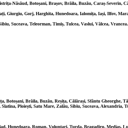
strița-Năsăud, Botoșani, Brașov, Brăila, Buzău, Caraș-Severin, Că
ați, Giurgiu, Gorj, Harghita, Hunedoara, Ialomița, Iași, Ilfov, Ma
ibiu, Suceava, Teleorman, Timiș, Tulcea, Vaslui, Vâlcea, Vrancea.
ița, Botoșani, Brăila, Buzău, Reșița, Călărași, Sfântu Gheorghe, T
atina, Ploiești, Satu Mare, Zalău, Sibiu, Suceava, Alexandria, T
rlad, Hunedoara, Roman, Voluntari, Turda, Bragadiru, Mediaș, Lug