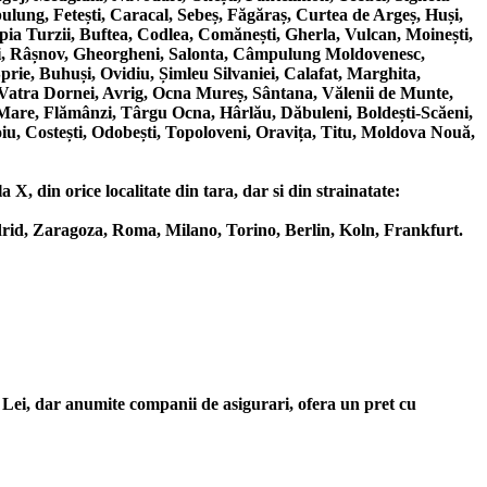
ung, Fetești, Caracal, Sebeș, Făgăraș, Curtea de Argeș, Huși,
pia Turzii, Buftea, Codlea, Comănești, Gherla, Vulcan, Moinești,
ești, Râșnov, Gheorgheni, Salonta, Câmpulung Moldovenesc,
rie, Buhuși, Ovidiu, Șimleu Silvaniei, Calafat, Marghita,
, Vatra Dornei, Avrig, Ocna Mureș, Sântana, Vălenii de Munte,
 Mare, Flămânzi, Târgu Ocna, Hârlău, Dăbuleni, Boldești-Scăeni,
iu, Costești, Odobești, Topoloveni, Oravița, Titu, Moldova Nouă,
X, din orice localitate din tara, dar si din strainatate:
rid, Zaragoza, Roma, Milano, Torino, Berlin, Koln, Frankfurt.
 Lei, dar anumite companii de asigurari, ofera un pret cu