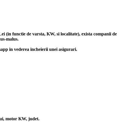
 (in functie de varsta, KW, si localitate), exista companii de
nus-malus.
sapp in vederea incheierii unei asigurari.
lui, motor KW, judet.