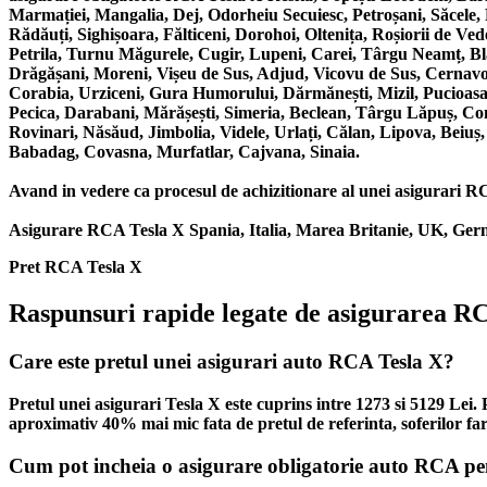
Marmației, Mangalia, Dej, Odorheiu Secuiesc, Petroșani, Săcele
Rădăuți, Sighișoara, Fălticeni, Dorohoi, Oltenița, Roșiorii de V
Petrila, Turnu Măgurele, Cugir, Lupeni, Carei, Târgu Neamț, Bla
Drăgășani, Moreni, Vișeu de Sus, Adjud, Vicovu de Sus, Cernavodă
Corabia, Urziceni, Gura Humorului, Dărmănești, Mizil, Pucioasa,
Pecica, Darabani, Mărășești, Simeria, Beclean, Târgu Lăpuș, Co
Rovinari, Năsăud, Jimbolia, Videle, Urlați, Călan, Lipova, Beiuș
Babadag, Covasna, Murfatlar, Cajvana, Sinaia.
Avand in vedere ca procesul de achizitionare al unei asigurari RCA 
Asigurare RCA Tesla X Spania, Italia, Marea Britanie, UK, Germ
Pret RCA Tesla X
Raspunsuri rapide legate de asigurarea R
Care este pretul unei asigurari auto RCA Tesla X?
Pretul unei asigurari Tesla X este cuprins intre 1273 si 5129 Lei
aproximativ 40% mai mic fata de pretul de referinta, soferilor fa
Cum pot incheia o asigurare obligatorie auto RCA pe