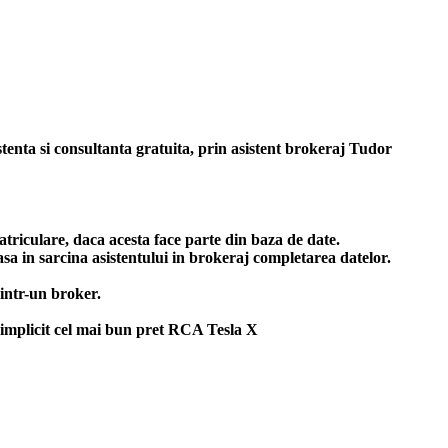
istenta si consultanta gratuita, prin asistent brokeraj Tudor
triculare, daca acesta face parte din baza de date.
asa in sarcina asistentului in brokeraj completarea datelor.
intr-un broker.
implicit cel mai bun
pret RCA Tesla X