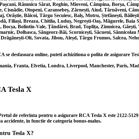
, Pașcani, Râmnicu Sărat, Reghin, Mioveni, Câmpina, Borșa, Câmpul
ede, Cisnădie, Otopeni, Caransebeș, Zărnești, Aiud, Târnăveni, Câm
j, Orăștie, Băicoi, Târgu Secuiesc, Balș, Motru, Ștefănești, Băil
, Filiași, Breaza, Chitila, Luduș, Negrești-Oaș, Măgurele, Baia Sp
 Bocșa, Bolintin-Vale, Țăndărei, Brad, Toplița, Zimnicea, Găești
marnic, Dolhasca, Sângeorz-Băi, Scornicești, Săcueni, Sânnicolau
, Drăgănești-Olt, Sovata, Jibou, Aleșd, Târgu Frumos, Salcea, Neho
se desfasoara online, puteti achizitiona o polita de asigurare Tesla 
ania, Franta, Elvetia, Londra, Liverpool, Manchester, Paris, Mad
CA Tesla X
. Pretul de referinta pentru o asigurare RCA Tesla X este 2122-5129
ra accidente, in functie de categoria bonus-malus.
ntru Tesla X?