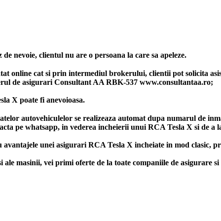
 de nevoie, clientul nu are o persoana la care sa apeleze.
t online cat si prin intermediul brokerului, clientii pot solicita as
rul de asigurari Consultant AA RBK-537 www.consultantaa.ro;
sla X poate fi anevoioasa.
datelor autovehiculelor se realizeaza automat dupa numarul de inma
tacta pe whatsapp, in vederea incheierii unui RCA Tesla X si de a l
u avantajele unei asigurari RCA Tesla X incheiate in mod clasic, pr
 masinii, vei primi oferte de la toate companiile de asigurare si 