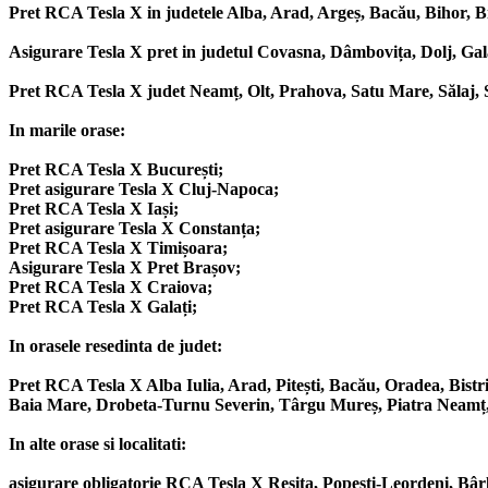
Pret RCA Tesla X in judetele Alba, Arad, Argeș, Bacău, Bihor, Bi
Asigurare Tesla X pret in judetul Covasna, Dâmbovița, Dolj, Gal
Pret RCA Tesla X judet Neamț, Olt, Prahova, Satu Mare, Sălaj, S
In marile orase:
Pret RCA Tesla X București;
Pret asigurare Tesla X Cluj-Napoca;
Pret RCA Tesla X Iași;
Pret asigurare Tesla X Constanța;
Pret RCA Tesla X Timișoara;
Asigurare Tesla X Pret Brașov;
Pret RCA Tesla X Craiova;
Pret RCA Tesla X Galați;
In orasele resedinta de judet:
Pret RCA Tesla X Alba Iulia, Arad, Pitești, Bacău, Oradea, Bistr
Baia Mare, Drobeta-Turnu Severin, Târgu Mureș, Piatra Neamț, Sl
In alte orase si localitati:
asigurare obligatorie RCA Tesla X Resita, Popești-Leordeni, Bâ