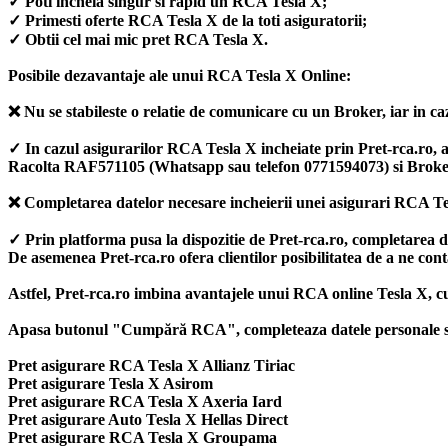
✓ Poti incheia singur si rapid un RCA Tesla X;
✓ Primesti oferte RCA Tesla X de la toti asiguratorii;
✓ Obtii cel mai mic pret RCA Tesla X.
Posibile dezavantaje ale unui RCA Tesla X Online:
❌ Nu se stabileste o relatie de comunicare cu un Broker, iar in caz
✓ In cazul asigurarilor RCA Tesla X incheiate prin Pret-rca.ro, ata
Racolta RAF571105 (Whatsapp sau telefon 0771594073) si Broke
❌ Completarea datelor necesare incheierii unei asigurari RCA Te
✓ Prin platforma pusa la dispozitie de Pret-rca.ro, completarea 
De asemenea Pret-rca.ro ofera clientilor posibilitatea de a ne con
Astfel, Pret-rca.ro imbina avantajele unui RCA online Tesla X, c
Apasa butonul "Cumpără RCA", completeaza datele personale si ale
Pret asigurare RCA Tesla X Allianz Tiriac
Pret asigurare Tesla X Asirom
Pret asigurare RCA Tesla X Axeria Iard
Pret asigurare Auto Tesla X Hellas Direct
Pret asigurare RCA Tesla X Groupama