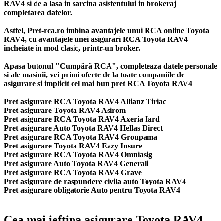
RAV4 si de a lasa in sarcina asistentului in brokeraj
completarea datelor.
Astfel, Pret-rca.ro imbina avantajele unui RCA online Toyota
RAV4, cu avantajele unei asigurari RCA Toyota RAV4
incheiate in mod clasic, printr-un broker.
Apasa butonul "Cumpără RCA", completeaza datele personale
si ale masinii, vei primi oferte de la toate companiile de
asigurare si implicit cel mai bun
pret RCA Toyota RAV4
Pret asigurare RCA Toyota RAV4 Allianz Tiriac
Pret asigurare Toyota RAV4 Asirom
Pret asigurare RCA Toyota RAV4 Axeria Iard
Pret asigurare Auto Toyota RAV4 Hellas Direct
Pret asigurare RCA Toyota RAV4 Groupama
Pret asigurare Toyota RAV4 Eazy Insure
Pret asigurare RCA Toyota RAV4 Omniasig
Pret asigurare Auto Toyota RAV4 Generali
Pret asigurare RCA Toyota RAV4 Grave
Pret asigurare de raspundere civila auto Toyota RAV4
Pret asigurare obligatorie Auto pentru Toyota RAV4
Cea mai ieftina asigurare Toyota RAV4