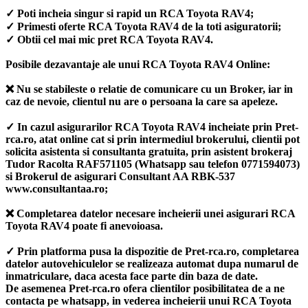
✓ Poti incheia singur si rapid un RCA Toyota RAV4;
✓ Primesti oferte RCA Toyota RAV4 de la toti asiguratorii;
✓ Obtii cel mai mic pret RCA Toyota RAV4.
Posibile dezavantaje ale unui RCA Toyota RAV4 Online:
❌ Nu se stabileste o relatie de comunicare cu un Broker, iar in
caz de nevoie, clientul nu are o persoana la care sa apeleze.
✓ In cazul asigurarilor RCA Toyota RAV4 incheiate prin Pret-
rca.ro, atat online cat si prin intermediul brokerului, clientii pot
solicita asistenta si consultanta gratuita, prin asistent brokeraj
Tudor Racolta RAF571105 (Whatsapp sau telefon 0771594073)
si Brokerul de asigurari Consultant AA RBK-537
www.consultantaa.ro;
❌ Completarea datelor necesare incheierii unei asigurari RCA
Toyota RAV4 poate fi anevoioasa.
✓ Prin platforma pusa la dispozitie de Pret-rca.ro, completarea
datelor autovehiculelor se realizeaza automat dupa numarul de
inmatriculare, daca acesta face parte din baza de date.
De asemenea Pret-rca.ro ofera clientilor posibilitatea de a ne
contacta pe whatsapp, in vederea incheierii unui RCA Toyota