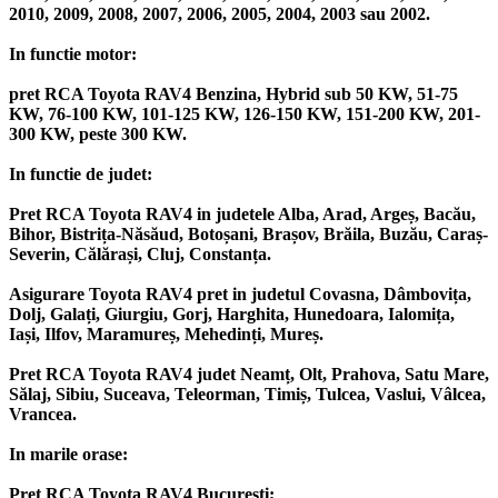
2010, 2009, 2008, 2007, 2006, 2005, 2004, 2003 sau 2002.
In functie motor:
pret RCA Toyota RAV4 Benzina, Hybrid sub 50 KW, 51-75
KW, 76-100 KW, 101-125 KW, 126-150 KW, 151-200 KW, 201-
300 KW, peste 300 KW.
In functie de judet:
Pret RCA Toyota RAV4 in judetele Alba, Arad, Argeș, Bacău,
Bihor, Bistrița-Năsăud, Botoșani, Brașov, Brăila, Buzău, Caraș-
Severin, Călărași, Cluj, Constanța.
Asigurare Toyota RAV4 pret in judetul Covasna, Dâmbovița,
Dolj, Galați, Giurgiu, Gorj, Harghita, Hunedoara, Ialomița,
Iași, Ilfov, Maramureș, Mehedinți, Mureș.
Pret RCA Toyota RAV4 judet Neamț, Olt, Prahova, Satu Mare,
Sălaj, Sibiu, Suceava, Teleorman, Timiș, Tulcea, Vaslui, Vâlcea,
Vrancea.
In marile orase:
Pret RCA Toyota RAV4 București;