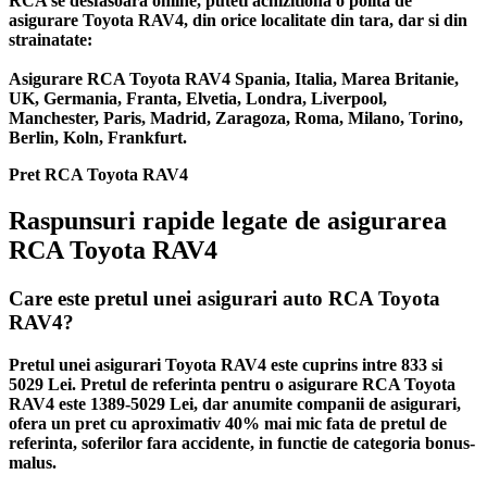
RCA se desfasoara online, puteti achizitiona o polita de
asigurare Toyota RAV4, din orice localitate din tara, dar si din
strainatate:
Asigurare RCA Toyota RAV4 Spania, Italia, Marea Britanie,
UK, Germania, Franta, Elvetia, Londra, Liverpool,
Manchester, Paris, Madrid, Zaragoza, Roma, Milano, Torino,
Berlin, Koln, Frankfurt.
Pret RCA Toyota RAV4
Raspunsuri rapide legate de asigurarea
RCA Toyota RAV4
Care este pretul unei asigurari auto RCA Toyota
RAV4?
Pretul unei asigurari Toyota RAV4 este cuprins intre 833 si
5029 Lei. Pretul de referinta pentru o asigurare RCA Toyota
RAV4 este 1389-5029 Lei, dar anumite companii de asigurari,
ofera un pret cu aproximativ 40% mai mic fata de pretul de
referinta, soferilor fara accidente, in functie de categoria bonus-
malus.