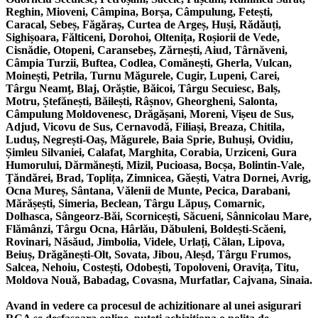
Reghin, Mioveni, Câmpina, Borșa, Câmpulung, Fetești,
Caracal, Sebeș, Făgăraș, Curtea de Argeș, Huși, Rădăuți,
Sighișoara, Fălticeni, Dorohoi, Oltenița, Roșiorii de Vede,
Cisnădie, Otopeni, Caransebeș, Zărnești, Aiud, Târnăveni,
Câmpia Turzii, Buftea, Codlea, Comănești, Gherla, Vulcan,
Moinești, Petrila, Turnu Măgurele, Cugir, Lupeni, Carei,
Târgu Neamț, Blaj, Orăștie, Băicoi, Târgu Secuiesc, Balș,
Motru, Ștefănești, Băilești, Râșnov, Gheorgheni, Salonta,
Câmpulung Moldovenesc, Drăgășani, Moreni, Vișeu de Sus,
Adjud, Vicovu de Sus, Cernavodă, Filiași, Breaza, Chitila,
Luduș, Negrești-Oaș, Măgurele, Baia Sprie, Buhuși, Ovidiu,
Șimleu Silvaniei, Calafat, Marghita, Corabia, Urziceni, Gura
Humorului, Dărmănești, Mizil, Pucioasa, Bocșa, Bolintin-Vale,
Țăndărei, Brad, Toplița, Zimnicea, Găești, Vatra Dornei, Avrig,
Ocna Mureș, Sântana, Vălenii de Munte, Pecica, Darabani,
Mărășești, Simeria, Beclean, Târgu Lăpuș, Comarnic,
Dolhasca, Sângeorz-Băi, Scornicești, Săcueni, Sânnicolau Mare,
Flămânzi, Târgu Ocna, Hârlău, Dăbuleni, Boldești-Scăeni,
Rovinari, Năsăud, Jimbolia, Videle, Urlați, Călan, Lipova,
Beiuș, Drăgănești-Olt, Sovata, Jibou, Aleșd, Târgu Frumos,
Salcea, Nehoiu, Costești, Odobești, Topoloveni, Oravița, Titu,
Moldova Nouă, Babadag, Covasna, Murfatlar, Cajvana, Sinaia.
Avand in vedere ca procesul de achizitionare al unei asigurari