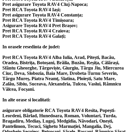
Pret asigurare Toyota RAV4 Cluj-Napoca;
Pret RCA Toyota RAV4 Iași;
Pret asigurare Toyota RAV4 Constanța;
Pret RCA Toyota RAV4 Timișoara;
Asigurare Toyota RAV4 Pret Brașov;
Pret RCA Toyota RAV4 Craiova;
Pret RCA Toyota RAV4 Galați;
In orasele resedinta de judet:
Pret RCA Toyota RAV4 Alba Iulia, Arad, Pitești, Bacău,
Oradea, Bistrița, Botoșani, Brăila, Buzău, Reșița, Călărași,
Sfântu Gheorghe, Târgoviște, Giurgiu, Târgu Jiu, Miercurea
Ciuc, Deva, Slobozia, Baia Mare, Drobeta-Turnu Severin,
Târgu Mureș, Piatra Neamț, Slatina, Ploiești, Satu Mare,
Zalău, Sibiu, Suceava, Alexandria, Tulcea, Vaslui, Râmnicu
Vâlcea, Focșani.
In alte orase si localitati:
asigurare obligatorie RCA Toyota RAV4 Resita, Popești-
Leordeni, Bârlad, Hunedoara, Roman, Voluntari, Turda,
Bragadiru, Mediaș, Lugoj, Medgidia, Năvodari, Onești,
Pantelimon, Tecuci, Sighetu Marmației, Mangalia, Dej,
Odorheiu Secuiesc, Petroșani, Săcele, Pașcani, Râmnicu Sărat,