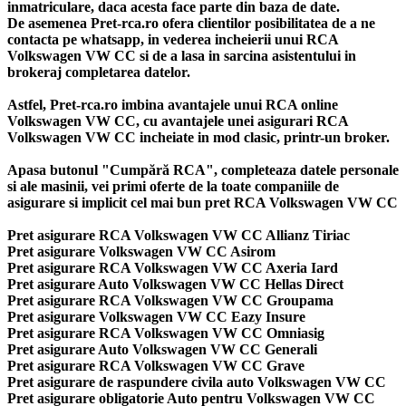
inmatriculare, daca acesta face parte din baza de date.
De asemenea Pret-rca.ro ofera clientilor posibilitatea de a ne
contacta pe whatsapp, in vederea incheierii unui RCA
Volkswagen VW CC si de a lasa in sarcina asistentului in
brokeraj completarea datelor.
Astfel, Pret-rca.ro imbina avantajele unui RCA online
Volkswagen VW CC, cu avantajele unei asigurari RCA
Volkswagen VW CC incheiate in mod clasic, printr-un broker.
Apasa butonul "Cumpără RCA", completeaza datele personale
si ale masinii, vei primi oferte de la toate companiile de
asigurare si implicit cel mai bun
pret RCA Volkswagen VW CC
Pret asigurare RCA Volkswagen VW CC Allianz Tiriac
Pret asigurare Volkswagen VW CC Asirom
Pret asigurare RCA Volkswagen VW CC Axeria Iard
Pret asigurare Auto Volkswagen VW CC Hellas Direct
Pret asigurare RCA Volkswagen VW CC Groupama
Pret asigurare Volkswagen VW CC Eazy Insure
Pret asigurare RCA Volkswagen VW CC Omniasig
Pret asigurare Auto Volkswagen VW CC Generali
Pret asigurare RCA Volkswagen VW CC Grave
Pret asigurare de raspundere civila auto Volkswagen VW CC
Pret asigurare obligatorie Auto pentru Volkswagen VW CC