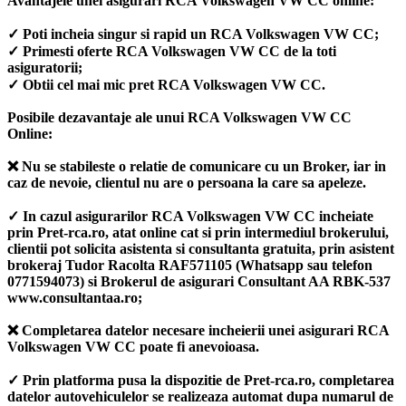
Avantajele unei asigurari RCA Volkswagen VW CC online:
✓ Poti incheia singur si rapid un RCA Volkswagen VW CC;
✓ Primesti oferte RCA Volkswagen VW CC de la toti
asiguratorii;
✓ Obtii cel mai mic pret RCA Volkswagen VW CC.
Posibile dezavantaje ale unui RCA Volkswagen VW CC
Online:
❌ Nu se stabileste o relatie de comunicare cu un Broker, iar in
caz de nevoie, clientul nu are o persoana la care sa apeleze.
✓ In cazul asigurarilor RCA Volkswagen VW CC incheiate
prin Pret-rca.ro, atat online cat si prin intermediul brokerului,
clientii pot solicita asistenta si consultanta gratuita, prin asistent
brokeraj Tudor Racolta RAF571105 (Whatsapp sau telefon
0771594073) si Brokerul de asigurari Consultant AA RBK-537
www.consultantaa.ro;
❌ Completarea datelor necesare incheierii unei asigurari RCA
Volkswagen VW CC poate fi anevoioasa.
✓ Prin platforma pusa la dispozitie de Pret-rca.ro, completarea
datelor autovehiculelor se realizeaza automat dupa numarul de