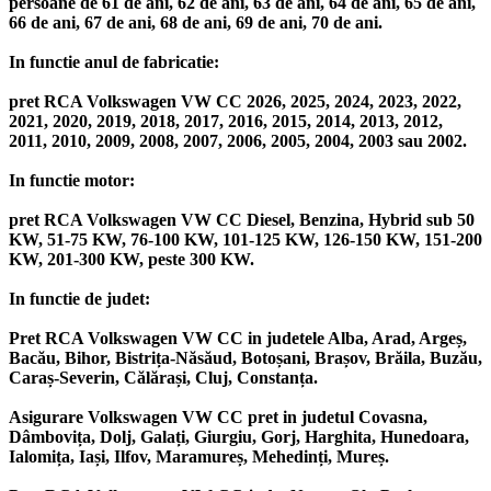
persoane de 61 de ani, 62 de ani, 63 de ani, 64 de ani, 65 de ani,
66 de ani, 67 de ani, 68 de ani, 69 de ani, 70 de ani.
In functie anul de fabricatie:
pret RCA Volkswagen VW CC 2026, 2025, 2024, 2023, 2022,
2021, 2020, 2019, 2018, 2017, 2016, 2015, 2014, 2013, 2012,
2011, 2010, 2009, 2008, 2007, 2006, 2005, 2004, 2003 sau 2002.
In functie motor:
pret RCA Volkswagen VW CC Diesel, Benzina, Hybrid sub 50
KW, 51-75 KW, 76-100 KW, 101-125 KW, 126-150 KW, 151-200
KW, 201-300 KW, peste 300 KW.
In functie de judet:
Pret RCA Volkswagen VW CC in judetele Alba, Arad, Argeș,
Bacău, Bihor, Bistrița-Năsăud, Botoșani, Brașov, Brăila, Buzău,
Caraș-Severin, Călărași, Cluj, Constanța.
Asigurare Volkswagen VW CC pret in judetul Covasna,
Dâmbovița, Dolj, Galați, Giurgiu, Gorj, Harghita, Hunedoara,
Ialomița, Iași, Ilfov, Maramureș, Mehedinți, Mureș.