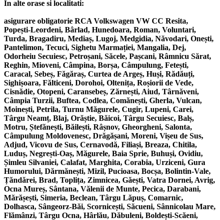
In alte orase si localitati:
asigurare obligatorie RCA Volkswagen VW CC Resita,
Popești-Leordeni, Bârlad, Hunedoara, Roman, Voluntari,
Turda, Bragadiru, Mediaș, Lugoj, Medgidia, Năvodari, Onești,
Pantelimon, Tecuci, Sighetu Marmației, Mangalia, Dej,
Odorheiu Secuiesc, Petroșani, Săcele, Pașcani, Râmnicu Sărat,
Reghin, Mioveni, Câmpina, Borșa, Câmpulung, Fetești,
Caracal, Sebeș, Făgăraș, Curtea de Argeș, Huși, Rădăuți,
Sighișoara, Fălticeni, Dorohoi, Oltenița, Roșiorii de Vede,
Cisnădie, Otopeni, Caransebeș, Zărnești, Aiud, Târnăveni,
Câmpia Turzii, Buftea, Codlea, Comănești, Gherla, Vulcan,
Moinești, Petrila, Turnu Măgurele, Cugir, Lupeni, Carei,
Târgu Neamț, Blaj, Orăștie, Băicoi, Târgu Secuiesc, Balș,
Motru, Ștefănești, Băilești, Râșnov, Gheorgheni, Salonta,
Câmpulung Moldovenesc, Drăgășani, Moreni, Vișeu de Sus,
Adjud, Vicovu de Sus, Cernavodă, Filiași, Breaza, Chitila,
Luduș, Negrești-Oaș, Măgurele, Baia Sprie, Buhuși, Ovidiu,
Șimleu Silvaniei, Calafat, Marghita, Corabia, Urziceni, Gura
Humorului, Dărmănești, Mizil, Pucioasa, Bocșa, Bolintin-Vale,
Țăndărei, Brad, Toplița, Zimnicea, Găești, Vatra Dornei, Avrig,
Ocna Mureș, Sântana, Vălenii de Munte, Pecica, Darabani,
Mărășești, Simeria, Beclean, Târgu Lăpuș, Comarnic,
Dolhasca, Sângeorz-Băi, Scornicești, Săcueni, Sânnicolau Mare,
Flămânzi, Târgu Ocna, Hârlău, Dăbuleni, Boldești-Scăeni,