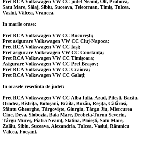
Pret RCA Volkswagen VW CC judet Neamț, Olt, Prahova,
Satu Mare, Sălaj, Sibiu, Suceava, Teleorman, Timiș, Tulcea,
Vaslui, Vâlcea, Vrancea.
In marile orase:
Pret RCA Volkswagen VW CC București;
Pret asigurare Volkswagen VW CC Cluj-Napoca;
Pret RCA Volkswagen VW CC Iași;
Pret asigurare Volkswagen VW CC Constanța;
Pret RCA Volkswagen VW CC Timișoara;
Asigurare Volkswagen VW CC Pret Brașov;
Pret RCA Volkswagen VW CC Craiova;
Pret RCA Volkswagen VW CC Galați;
In orasele resedinta de judet:
Pret RCA Volkswagen VW CC Alba Iulia, Arad, Pitești, Bacău,
Oradea, Bistrița, Botoșani, Brăila, Buzău, Reșița, Călărași,
Sfântu Gheorghe, Târgoviște, Giurgiu, Târgu Jiu, Miercurea
Ciuc, Deva, Slobozia, Baia Mare, Drobeta-Turnu Severin,
Târgu Mureș, Piatra Neamț, Slatina, Ploiești, Satu Mare,
Zalău, Sibiu, Suceava, Alexandria, Tulcea, Vaslui, Râmnicu
Vâlcea, Focșani.