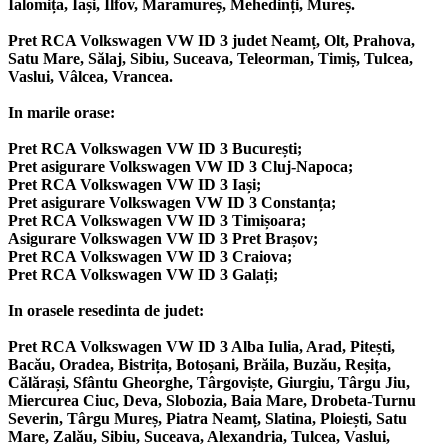
Ialomița, Iași, Ilfov, Maramureș, Mehedinți, Mureș.
Pret RCA Volkswagen VW ID 3 judet Neamț, Olt, Prahova,
Satu Mare, Sălaj, Sibiu, Suceava, Teleorman, Timiș, Tulcea,
Vaslui, Vâlcea, Vrancea.
In marile orase:
Pret RCA Volkswagen VW ID 3 București;
Pret asigurare Volkswagen VW ID 3 Cluj-Napoca;
Pret RCA Volkswagen VW ID 3 Iași;
Pret asigurare Volkswagen VW ID 3 Constanța;
Pret RCA Volkswagen VW ID 3 Timișoara;
Asigurare Volkswagen VW ID 3 Pret Brașov;
Pret RCA Volkswagen VW ID 3 Craiova;
Pret RCA Volkswagen VW ID 3 Galați;
In orasele resedinta de judet:
Pret RCA Volkswagen VW ID 3 Alba Iulia, Arad, Pitești,
Bacău, Oradea, Bistrița, Botoșani, Brăila, Buzău, Reșița,
Călărași, Sfântu Gheorghe, Târgoviște, Giurgiu, Târgu Jiu,
Miercurea Ciuc, Deva, Slobozia, Baia Mare, Drobeta-Turnu
Severin, Târgu Mureș, Piatra Neamț, Slatina, Ploiești, Satu
Mare, Zalău, Sibiu, Suceava, Alexandria, Tulcea, Vaslui,