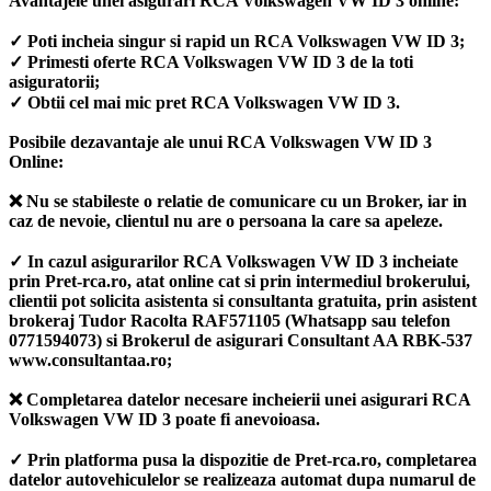
Avantajele unei asigurari RCA Volkswagen VW ID 3 online:
✓ Poti incheia singur si rapid un RCA Volkswagen VW ID 3;
✓ Primesti oferte RCA Volkswagen VW ID 3 de la toti
asiguratorii;
✓ Obtii cel mai mic pret RCA Volkswagen VW ID 3.
Posibile dezavantaje ale unui RCA Volkswagen VW ID 3
Online:
❌ Nu se stabileste o relatie de comunicare cu un Broker, iar in
caz de nevoie, clientul nu are o persoana la care sa apeleze.
✓ In cazul asigurarilor RCA Volkswagen VW ID 3 incheiate
prin Pret-rca.ro, atat online cat si prin intermediul brokerului,
clientii pot solicita asistenta si consultanta gratuita, prin asistent
brokeraj Tudor Racolta RAF571105 (Whatsapp sau telefon
0771594073) si Brokerul de asigurari Consultant AA RBK-537
www.consultantaa.ro;
❌ Completarea datelor necesare incheierii unei asigurari RCA
Volkswagen VW ID 3 poate fi anevoioasa.
✓ Prin platforma pusa la dispozitie de Pret-rca.ro, completarea
datelor autovehiculelor se realizeaza automat dupa numarul de