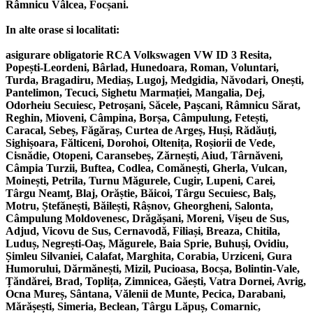
Râmnicu Vâlcea, Focșani.
In alte orase si localitati:
asigurare obligatorie RCA Volkswagen VW ID 3 Resita,
Popești-Leordeni, Bârlad, Hunedoara, Roman, Voluntari,
Turda, Bragadiru, Mediaș, Lugoj, Medgidia, Năvodari, Onești,
Pantelimon, Tecuci, Sighetu Marmației, Mangalia, Dej,
Odorheiu Secuiesc, Petroșani, Săcele, Pașcani, Râmnicu Sărat,
Reghin, Mioveni, Câmpina, Borșa, Câmpulung, Fetești,
Caracal, Sebeș, Făgăraș, Curtea de Argeș, Huși, Rădăuți,
Sighișoara, Fălticeni, Dorohoi, Oltenița, Roșiorii de Vede,
Cisnădie, Otopeni, Caransebeș, Zărnești, Aiud, Târnăveni,
Câmpia Turzii, Buftea, Codlea, Comănești, Gherla, Vulcan,
Moinești, Petrila, Turnu Măgurele, Cugir, Lupeni, Carei,
Târgu Neamț, Blaj, Orăștie, Băicoi, Târgu Secuiesc, Balș,
Motru, Ștefănești, Băilești, Râșnov, Gheorgheni, Salonta,
Câmpulung Moldovenesc, Drăgășani, Moreni, Vișeu de Sus,
Adjud, Vicovu de Sus, Cernavodă, Filiași, Breaza, Chitila,
Luduș, Negrești-Oaș, Măgurele, Baia Sprie, Buhuși, Ovidiu,
Șimleu Silvaniei, Calafat, Marghita, Corabia, Urziceni, Gura
Humorului, Dărmănești, Mizil, Pucioasa, Bocșa, Bolintin-Vale,
Țăndărei, Brad, Toplița, Zimnicea, Găești, Vatra Dornei, Avrig,
Ocna Mureș, Sântana, Vălenii de Munte, Pecica, Darabani,
Mărășești, Simeria, Beclean, Târgu Lăpuș, Comarnic,