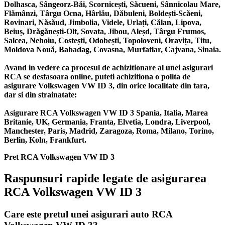
Dolhasca, Sângeorz-Băi, Scornicești, Săcueni, Sânnicolau Mare,
Flămânzi, Târgu Ocna, Hârlău, Dăbuleni, Boldești-Scăeni,
Rovinari, Năsăud, Jimbolia, Videle, Urlați, Călan, Lipova,
Beiuș, Drăgănești-Olt, Sovata, Jibou, Aleșd, Târgu Frumos,
Salcea, Nehoiu, Costești, Odobești, Topoloveni, Oravița, Titu,
Moldova Nouă, Babadag, Covasna, Murfatlar, Cajvana, Sinaia.
Avand in vedere ca procesul de achizitionare al unei asigurari
RCA se desfasoara online, puteti achizitiona o polita de
asigurare Volkswagen VW ID 3, din orice localitate din tara,
dar si din strainatate:
Asigurare RCA Volkswagen VW ID 3 Spania, Italia, Marea
Britanie, UK, Germania, Franta, Elvetia, Londra, Liverpool,
Manchester, Paris, Madrid, Zaragoza, Roma, Milano, Torino,
Berlin, Koln, Frankfurt.
Pret RCA Volkswagen VW ID 3
Raspunsuri rapide legate de asigurarea
RCA Volkswagen VW ID 3
Care este pretul unei asigurari auto RCA