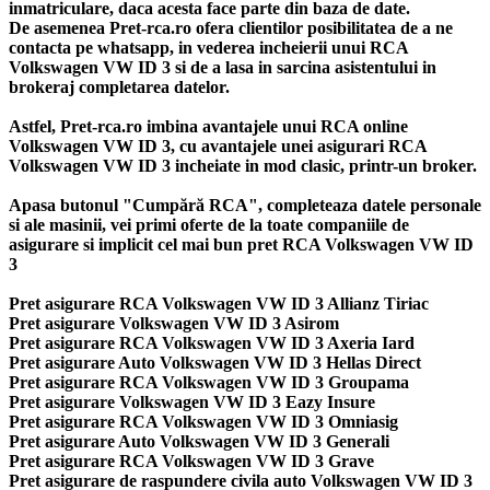
inmatriculare, daca acesta face parte din baza de date.
De asemenea Pret-rca.ro ofera clientilor posibilitatea de a ne
contacta pe whatsapp, in vederea incheierii unui RCA
Volkswagen VW ID 3 si de a lasa in sarcina asistentului in
brokeraj completarea datelor.
Astfel, Pret-rca.ro imbina avantajele unui RCA online
Volkswagen VW ID 3, cu avantajele unei asigurari RCA
Volkswagen VW ID 3 incheiate in mod clasic, printr-un broker.
Apasa butonul "Cumpără RCA", completeaza datele personale
si ale masinii, vei primi oferte de la toate companiile de
asigurare si implicit cel mai bun
pret RCA Volkswagen VW ID
3
Pret asigurare RCA Volkswagen VW ID 3 Allianz Tiriac
Pret asigurare Volkswagen VW ID 3 Asirom
Pret asigurare RCA Volkswagen VW ID 3 Axeria Iard
Pret asigurare Auto Volkswagen VW ID 3 Hellas Direct
Pret asigurare RCA Volkswagen VW ID 3 Groupama
Pret asigurare Volkswagen VW ID 3 Eazy Insure
Pret asigurare RCA Volkswagen VW ID 3 Omniasig
Pret asigurare Auto Volkswagen VW ID 3 Generali
Pret asigurare RCA Volkswagen VW ID 3 Grave
Pret asigurare de raspundere civila auto Volkswagen VW ID 3