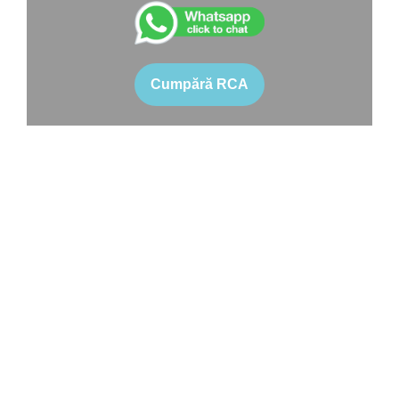
Cumpără RCA