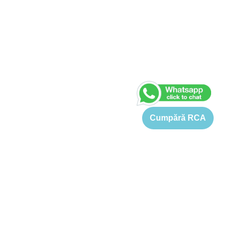
Cumpără RCA
Home
›
Pret RCA Volkswagen VW Phaeton