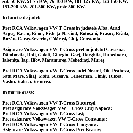
sub 50 KW, 51-75 KW, 76-100 KW, 101-125 KW, 126-150 KW,
151-200 KW, 201-300 KW, peste 300 KW.
In functie de judet:
Pret RCA Volkswagen VW T-Cross in judetele Alba, Arad,
Argeș, Bacău, Bihor, Bistrița-Năsăud, Botoșani, Brașov, Brăila,
Buzău, Caraș-Severin, Călărași, Cluj, Constanța.
Asigurare Volkswagen VW T-Cross pret in judetul Covasna,
Dâmbovița, Dolj, Galați, Giurgiu, Gorj, Harghita, Hunedoara,
Ialomița, Iași, Ilfov, Maramureș, Mehedinți, Mureș.
Pret RCA Volkswagen VW T-Cross judet Neamț, Olt, Prahova,
Satu Mare, Sălaj, Sibiu, Suceava, Teleorman, Timiș, Tulcea,
Vaslui, Vâlcea, Vrancea.
In marile orase:
Pret RCA Volkswagen VW T-Cross București;
Pret asigurare Volkswagen VW T-Cross Cluj-Napoca;
Pret RCA Volkswagen VW T-Cross Iași;
Pret asigurare Volkswagen VW T-Cross Constanța;
Pret RCA Volkswagen VW T-Cross Timișoara;
Asigurare Volkswagen VW T-Cross Pret Brașov;