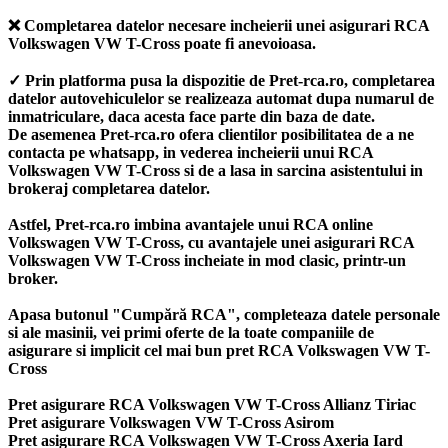
❌ Completarea datelor necesare incheierii unei asigurari RCA
Volkswagen VW T-Cross poate fi anevoioasa.
✓ Prin platforma pusa la dispozitie de Pret-rca.ro, completarea
datelor autovehiculelor se realizeaza automat dupa numarul de
inmatriculare, daca acesta face parte din baza de date.
De asemenea Pret-rca.ro ofera clientilor posibilitatea de a ne
contacta pe whatsapp, in vederea incheierii unui RCA
Volkswagen VW T-Cross si de a lasa in sarcina asistentului in
brokeraj completarea datelor.
Astfel, Pret-rca.ro imbina avantajele unui RCA online
Volkswagen VW T-Cross, cu avantajele unei asigurari RCA
Volkswagen VW T-Cross incheiate in mod clasic, printr-un
broker.
Apasa butonul "Cumpără RCA", completeaza datele personale
si ale masinii, vei primi oferte de la toate companiile de
asigurare si implicit cel mai bun
pret RCA Volkswagen VW T-
Cross
Pret asigurare RCA Volkswagen VW T-Cross Allianz Tiriac
Pret asigurare Volkswagen VW T-Cross Asirom
Pret asigurare RCA Volkswagen VW T-Cross Axeria Iard