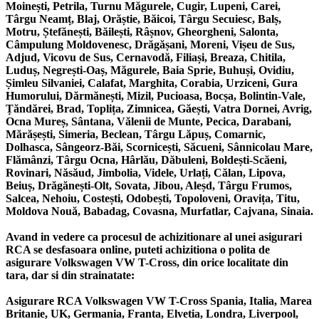
Moinești, Petrila, Turnu Măgurele, Cugir, Lupeni, Carei,
Târgu Neamț, Blaj, Orăștie, Băicoi, Târgu Secuiesc, Balș,
Motru, Ștefănești, Băilești, Râșnov, Gheorgheni, Salonta,
Câmpulung Moldovenesc, Drăgășani, Moreni, Vișeu de Sus,
Adjud, Vicovu de Sus, Cernavodă, Filiași, Breaza, Chitila,
Luduș, Negrești-Oaș, Măgurele, Baia Sprie, Buhuși, Ovidiu,
Șimleu Silvaniei, Calafat, Marghita, Corabia, Urziceni, Gura
Humorului, Dărmănești, Mizil, Pucioasa, Bocșa, Bolintin-Vale,
Țăndărei, Brad, Toplița, Zimnicea, Găești, Vatra Dornei, Avrig,
Ocna Mureș, Sântana, Vălenii de Munte, Pecica, Darabani,
Mărășești, Simeria, Beclean, Târgu Lăpuș, Comarnic,
Dolhasca, Sângeorz-Băi, Scornicești, Săcueni, Sânnicolau Mare,
Flămânzi, Târgu Ocna, Hârlău, Dăbuleni, Boldești-Scăeni,
Rovinari, Năsăud, Jimbolia, Videle, Urlați, Călan, Lipova,
Beiuș, Drăgănești-Olt, Sovata, Jibou, Aleșd, Târgu Frumos,
Salcea, Nehoiu, Costești, Odobești, Topoloveni, Oravița, Titu,
Moldova Nouă, Babadag, Covasna, Murfatlar, Cajvana, Sinaia.
Avand in vedere ca procesul de achizitionare al unei asigurari
RCA se desfasoara online, puteti achizitiona o polita de
asigurare Volkswagen VW T-Cross, din orice localitate din
tara, dar si din strainatate:
Asigurare RCA Volkswagen VW T-Cross Spania, Italia, Marea
Britanie, UK, Germania, Franta, Elvetia, Londra, Liverpool,