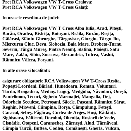
Pret RCA Volkswagen VW T-Cross Craiova;
Pret RCA Volkswagen VW T-Cross Galați;
In orasele resedinta de judet:
Pret RCA Volkswagen VW T-Cross Alba Iulia, Arad, Pitești,
Bacău, Oradea, Bistrița, Botoșani, Brăila, Buzău, Reșița,
Călărași, Sfântu Gheorghe, Târgoviște, Giurgiu, Târgu Jiu,
Miercurea Ciuc, Deva, Slobozia, Baia Mare, Drobeta-Turnu
Severin, Târgu Mureș, Piatra Neamț, Slatina, Ploiești, Satu
Mare, Zalău, Sibiu, Suceava, Alexandria, Tulcea, Vaslui,
Râmnicu Vâlcea, Focșani.
In alte orase si localitati:
asigurare obligatorie RCA Volkswagen VW T-Cross Resita,
Popești-Leordeni, Bârlad, Hunedoara, Roman, Voluntari,
Turda, Bragadiru, Mediaș, Lugoj, Medgidia, Năvodari, Onești,
Pantelimon, Tecuci, Sighetu Marmației, Mangalia, Dej,
Odorheiu Secuiesc, Petroșani, Săcele, Pașcani, Râmnicu Sărat,
Reghin, Mioveni, Câmpina, Borșa, Câmpulung, Fetești,
Caracal, Sebeș, Făgăraș, Curtea de Argeș, Huși, Rădăuți,
Sighișoara, Fălticeni, Dorohoi, Oltenița, Roșiorii de Vede,
Cisnădie, Otopeni, Caransebeș, Zărnești, Aiud, Târnăveni,
Câmpia Turzii, Buftea, Codlea, Comănești, Gherla, Vulcan,