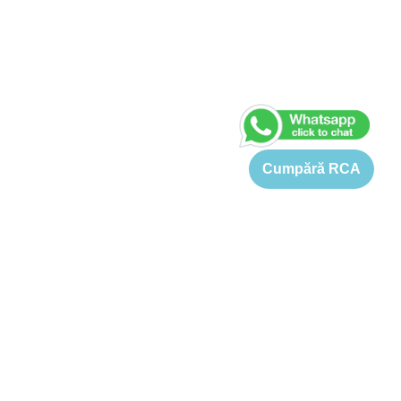
Cumpără RCA
Home
›
Pret RCA Volkswagen VW Taigo
See FAQs