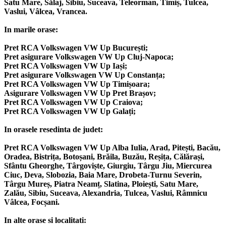
Satu Mare, Sălaj, Sibiu, Suceava, Teleorman, Timiș, Tulcea,
Vaslui, Vâlcea, Vrancea.
In marile orase:
Pret RCA Volkswagen VW Up București;
Pret asigurare Volkswagen VW Up Cluj-Napoca;
Pret RCA Volkswagen VW Up Iași;
Pret asigurare Volkswagen VW Up Constanța;
Pret RCA Volkswagen VW Up Timișoara;
Asigurare Volkswagen VW Up Pret Brașov;
Pret RCA Volkswagen VW Up Craiova;
Pret RCA Volkswagen VW Up Galați;
In orasele resedinta de judet:
Pret RCA Volkswagen VW Up Alba Iulia, Arad, Pitești, Bacău,
Oradea, Bistrița, Botoșani, Brăila, Buzău, Reșița, Călărași,
Sfântu Gheorghe, Târgoviște, Giurgiu, Târgu Jiu, Miercurea
Ciuc, Deva, Slobozia, Baia Mare, Drobeta-Turnu Severin,
Târgu Mureș, Piatra Neamț, Slatina, Ploiești, Satu Mare,
Zalău, Sibiu, Suceava, Alexandria, Tulcea, Vaslui, Râmnicu
Vâlcea, Focșani.
In alte orase si localitati: