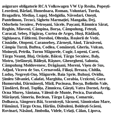
asigurare obligatorie RCA Volkswagen VW Up Resita, Popești-
Leordeni, Bârlad, Hunedoara, Roman, Voluntari, Turda,
Bragadiru, Mediaș, Lugoj, Medgidia, Năvodari, Onești,
Pantelimon, Tecuci, Sighetu Marmației, Mangalia, Dej,
Odorheiu Secuiesc, Petroșani, Săcele, Pașcani, Râmnicu Sărat,
Reghin, Mioveni, Câmpina, Borșa, Câmpulung, Fetești,
Caracal, Sebeș, Făgăraș, Curtea de Argeș, Huși, Rădăuți,
Sighișoara, Fălticeni, Dorohoi, Oltenița, Roșiorii de Vede,
Cisnădie, Otopeni, Caransebeș, Zărnești, Aiud, Târnăveni,
Câmpia Turzii, Buftea, Codlea, Comănești, Gherla, Vulcan,
Moinești, Petrila, Turnu Măgurele, Cugir, Lupeni, Carei,
Târgu Neamț, Blaj, Orăștie, Băicoi, Târgu Secuiesc, Balș,
Motru, Ștefănești, Băilești, Râșnov, Gheorgheni, Salonta,
Câmpulung Moldovenesc, Drăgășani, Moreni, Vișeu de Sus,
Adjud, Vicovu de Sus, Cernavodă, Filiași, Breaza, Chitila,
Luduș, Negrești-Oaș, Măgurele, Baia Sprie, Buhuși, Ovidiu,
Șimleu Silvaniei, Calafat, Marghita, Corabia, Urziceni, Gura
Humorului, Dărmănești, Mizil, Pucioasa, Bocșa, Bolintin-Vale,
Țăndărei, Brad, Toplița, Zimnicea, Găești, Vatra Dornei, Avrig,
Ocna Mureș, Sântana, Vălenii de Munte, Pecica, Darabani,
Mărășești, Simeria, Beclean, Târgu Lăpuș, Comarnic,
Dolhasca, Sângeorz-Băi, Scornicești, Săcueni, Sânnicolau Mare,
Flămânzi, Târgu Ocna, Hârlău, Dăbuleni, Boldești-Scăeni,
Rovinari, Năsăud, Jimbolia, Videle, Urlați, Călan, Lipova,