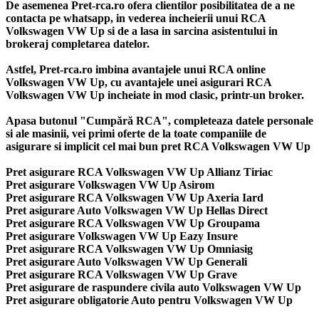
De asemenea Pret-rca.ro ofera clientilor posibilitatea de a ne
contacta pe whatsapp, in vederea incheierii unui RCA
Volkswagen VW Up si de a lasa in sarcina asistentului in
brokeraj completarea datelor.
Astfel, Pret-rca.ro imbina avantajele unui RCA online
Volkswagen VW Up, cu avantajele unei asigurari RCA
Volkswagen VW Up incheiate in mod clasic, printr-un broker.
Apasa butonul "Cumpără RCA", completeaza datele personale
si ale masinii, vei primi oferte de la toate companiile de
asigurare si implicit cel mai bun
pret RCA Volkswagen VW Up
Pret asigurare RCA Volkswagen VW Up Allianz Tiriac
Pret asigurare Volkswagen VW Up Asirom
Pret asigurare RCA Volkswagen VW Up Axeria Iard
Pret asigurare Auto Volkswagen VW Up Hellas Direct
Pret asigurare RCA Volkswagen VW Up Groupama
Pret asigurare Volkswagen VW Up Eazy Insure
Pret asigurare RCA Volkswagen VW Up Omniasig
Pret asigurare Auto Volkswagen VW Up Generali
Pret asigurare RCA Volkswagen VW Up Grave
Pret asigurare de raspundere civila auto Volkswagen VW Up
Pret asigurare obligatorie Auto pentru Volkswagen VW Up