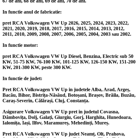
67 de ani, 68 de ani, 69 de ani, 70 de ani.
In functie anul de fabricatie:
pret RCA Volkswagen VW Up 2026, 2025, 2024, 2023, 2022,
2021, 2020, 2019, 2018, 2017, 2016, 2015, 2014, 2013, 2012,
2011, 2010, 2009, 2008, 2007, 2006, 2005, 2004, 2003 sau 2002.
In functie motor:
pret RCA Volkswagen VW Up Diesel, Benzina, Electric sub 50
KW, 51-75 KW, 76-100 KW, 101-125 KW, 126-150 KW, 151-200
KW, 201-300 KW, peste 300 KW.
In functie de judet:
Pret RCA Volkswagen VW Up in judetele Alba, Arad, Argeș,
Bacău, Bihor, Bistrița-Năsăud, Botoșani, Brașov, Brăila, Buzău,
Caraș-Severin, Călărași, Cluj, Constanța.
Asigurare Volkswagen VW Up pret in judetul Covasna,
Dâmbovița, Dolj, Galați, Giurgiu, Gorj, Harghita, Hunedoara,
Ialomița, Iași, Ilfov, Maramureș, Mehedinți, Mureș.
Pret RCA Volkswagen VW Up judet Neamț, Olt, Prahova,