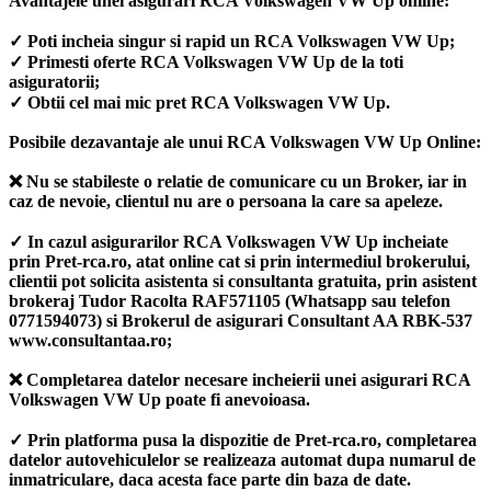
Avantajele unei asigurari RCA Volkswagen VW Up online:
✓ Poti incheia singur si rapid un RCA Volkswagen VW Up;
✓ Primesti oferte RCA Volkswagen VW Up de la toti
asiguratorii;
✓ Obtii cel mai mic pret RCA Volkswagen VW Up.
Posibile dezavantaje ale unui RCA Volkswagen VW Up Online:
❌ Nu se stabileste o relatie de comunicare cu un Broker, iar in
caz de nevoie, clientul nu are o persoana la care sa apeleze.
✓ In cazul asigurarilor RCA Volkswagen VW Up incheiate
prin Pret-rca.ro, atat online cat si prin intermediul brokerului,
clientii pot solicita asistenta si consultanta gratuita, prin asistent
brokeraj Tudor Racolta RAF571105 (Whatsapp sau telefon
0771594073) si Brokerul de asigurari Consultant AA RBK-537
www.consultantaa.ro;
❌ Completarea datelor necesare incheierii unei asigurari RCA
Volkswagen VW Up poate fi anevoioasa.
✓ Prin platforma pusa la dispozitie de Pret-rca.ro, completarea
datelor autovehiculelor se realizeaza automat dupa numarul de
inmatriculare, daca acesta face parte din baza de date.