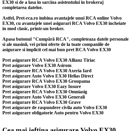
EX30 si de a lasa in sarcina asistentului in brokeraj
completarea datelor.
Astfel, Pret-rca.ro imbina avantajele unui RCA online Volvo
EX30, cu avantajele unei asigurari RCA Volvo EX30 incheiate
in mod clasic, printr-un broker.
Apasa butonul "Cumpără RCA", completeaza datele personale
si ale masinii, vei primi oferte de la toate companiile de
asigurare si implicit cel mai bun
pret RCA Volvo EX30
Pret asigurare RCA Volvo EX30 Allianz Tiriac
Pret asigurare Volvo EX30 Asirom
Pret asigurare RCA Volvo EX30 Axeria Iard
Pret asigurare Auto Volvo EX30 Hellas Direct
Pret asigurare RCA Volvo EX30 Groupama
Pret asigurare Volvo EX30 Eazy Insure
Pret asigurare RCA Volvo EX30 Omniasig
Pret asigurare Auto Volvo EX30 Generali
Pret asigurare RCA Volvo EX30 Grave
Pret asigurare de raspundere civila auto Volvo EX30
Pret asigurare obligatorie Auto pentru Volvo EX30
Cea mai ieftina asigurare Volvo EX30