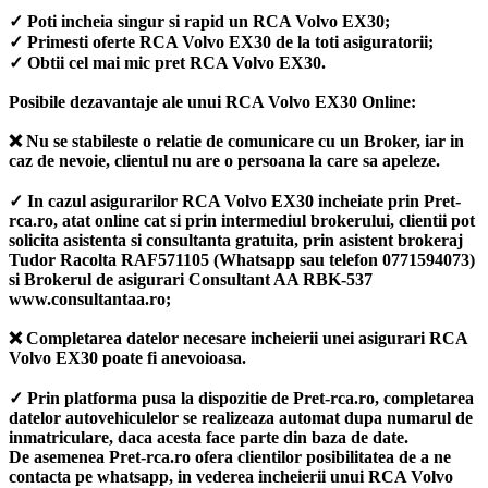
✓ Poti incheia singur si rapid un RCA Volvo EX30;
✓ Primesti oferte RCA Volvo EX30 de la toti asiguratorii;
✓ Obtii cel mai mic pret RCA Volvo EX30.
Posibile dezavantaje ale unui RCA Volvo EX30 Online:
❌ Nu se stabileste o relatie de comunicare cu un Broker, iar in
caz de nevoie, clientul nu are o persoana la care sa apeleze.
✓ In cazul asigurarilor RCA Volvo EX30 incheiate prin Pret-
rca.ro, atat online cat si prin intermediul brokerului, clientii pot
solicita asistenta si consultanta gratuita, prin asistent brokeraj
Tudor Racolta RAF571105 (Whatsapp sau telefon 0771594073)
si Brokerul de asigurari Consultant AA RBK-537
www.consultantaa.ro;
❌ Completarea datelor necesare incheierii unei asigurari RCA
Volvo EX30 poate fi anevoioasa.
✓ Prin platforma pusa la dispozitie de Pret-rca.ro, completarea
datelor autovehiculelor se realizeaza automat dupa numarul de
inmatriculare, daca acesta face parte din baza de date.
De asemenea Pret-rca.ro ofera clientilor posibilitatea de a ne
contacta pe whatsapp, in vederea incheierii unui RCA Volvo