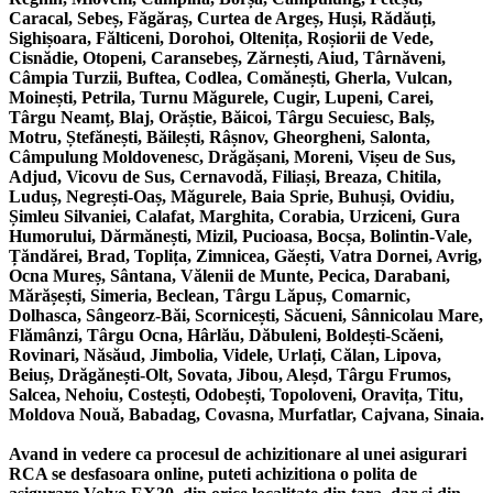
Caracal, Sebeș, Făgăraș, Curtea de Argeș, Huși, Rădăuți,
Sighișoara, Fălticeni, Dorohoi, Oltenița, Roșiorii de Vede,
Cisnădie, Otopeni, Caransebeș, Zărnești, Aiud, Târnăveni,
Câmpia Turzii, Buftea, Codlea, Comănești, Gherla, Vulcan,
Moinești, Petrila, Turnu Măgurele, Cugir, Lupeni, Carei,
Târgu Neamț, Blaj, Orăștie, Băicoi, Târgu Secuiesc, Balș,
Motru, Ștefănești, Băilești, Râșnov, Gheorgheni, Salonta,
Câmpulung Moldovenesc, Drăgășani, Moreni, Vișeu de Sus,
Adjud, Vicovu de Sus, Cernavodă, Filiași, Breaza, Chitila,
Luduș, Negrești-Oaș, Măgurele, Baia Sprie, Buhuși, Ovidiu,
Șimleu Silvaniei, Calafat, Marghita, Corabia, Urziceni, Gura
Humorului, Dărmănești, Mizil, Pucioasa, Bocșa, Bolintin-Vale,
Țăndărei, Brad, Toplița, Zimnicea, Găești, Vatra Dornei, Avrig,
Ocna Mureș, Sântana, Vălenii de Munte, Pecica, Darabani,
Mărășești, Simeria, Beclean, Târgu Lăpuș, Comarnic,
Dolhasca, Sângeorz-Băi, Scornicești, Săcueni, Sânnicolau Mare,
Flămânzi, Târgu Ocna, Hârlău, Dăbuleni, Boldești-Scăeni,
Rovinari, Năsăud, Jimbolia, Videle, Urlați, Călan, Lipova,
Beiuș, Drăgănești-Olt, Sovata, Jibou, Aleșd, Târgu Frumos,
Salcea, Nehoiu, Costești, Odobești, Topoloveni, Oravița, Titu,
Moldova Nouă, Babadag, Covasna, Murfatlar, Cajvana, Sinaia.
Avand in vedere ca procesul de achizitionare al unei asigurari
RCA se desfasoara online, puteti achizitiona o polita de