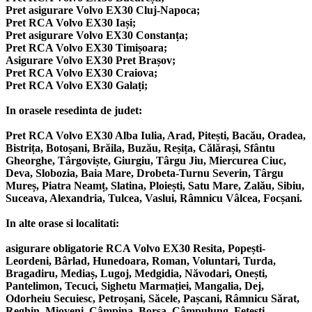
Pret asigurare Volvo EX30 Cluj-Napoca;
Pret RCA Volvo EX30 Iași;
Pret asigurare Volvo EX30 Constanța;
Pret RCA Volvo EX30 Timișoara;
Asigurare Volvo EX30 Pret Brașov;
Pret RCA Volvo EX30 Craiova;
Pret RCA Volvo EX30 Galați;
In orasele resedinta de judet:
Pret RCA Volvo EX30 Alba Iulia, Arad, Pitești, Bacău, Oradea,
Bistrița, Botoșani, Brăila, Buzău, Reșița, Călărași, Sfântu
Gheorghe, Târgoviște, Giurgiu, Târgu Jiu, Miercurea Ciuc,
Deva, Slobozia, Baia Mare, Drobeta-Turnu Severin, Târgu
Mureș, Piatra Neamț, Slatina, Ploiești, Satu Mare, Zalău, Sibiu,
Suceava, Alexandria, Tulcea, Vaslui, Râmnicu Vâlcea, Focșani.
In alte orase si localitati:
asigurare obligatorie RCA Volvo EX30 Resita, Popești-
Leordeni, Bârlad, Hunedoara, Roman, Voluntari, Turda,
Bragadiru, Mediaș, Lugoj, Medgidia, Năvodari, Onești,
Pantelimon, Tecuci, Sighetu Marmației, Mangalia, Dej,
Odorheiu Secuiesc, Petroșani, Săcele, Pașcani, Râmnicu Sărat,
Reghin, Mioveni, Câmpina, Borșa, Câmpulung, Fetești,