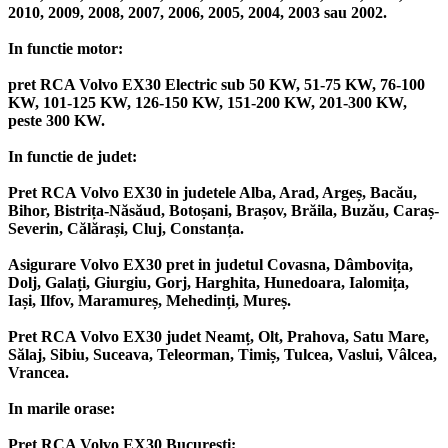
2010, 2009, 2008, 2007, 2006, 2005, 2004, 2003 sau 2002.
In functie motor:
pret RCA Volvo EX30 Electric sub 50 KW, 51-75 KW, 76-100
KW, 101-125 KW, 126-150 KW, 151-200 KW, 201-300 KW,
peste 300 KW.
In functie de judet:
Pret RCA Volvo EX30 in judetele Alba, Arad, Argeș, Bacău,
Bihor, Bistrița-Năsăud, Botoșani, Brașov, Brăila, Buzău, Caraș-
Severin, Călărași, Cluj, Constanța.
Asigurare Volvo EX30 pret in judetul Covasna, Dâmbovița,
Dolj, Galați, Giurgiu, Gorj, Harghita, Hunedoara, Ialomița,
Iași, Ilfov, Maramureș, Mehedinți, Mureș.
Pret RCA Volvo EX30 judet Neamț, Olt, Prahova, Satu Mare,
Sălaj, Sibiu, Suceava, Teleorman, Timiș, Tulcea, Vaslui, Vâlcea,
Vrancea.
In marile orase:
Pret RCA Volvo EX30 București;