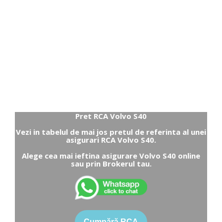
Pret RCA Volvo S40
Vezi in tabelul de mai jos pretul de referinta al unei
asigurari RCA Volvo S40.
Alege cea mai ieftina asigurare Volvo S40 online
sau prin Brokerul tau.
Cumpără RCA